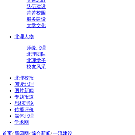
党建思政
队伍建设
菁菁校园
服务建设
大学文化
北理人物
师缘北理
北理团队
北理学子
校友风采
北理校报
阅读北理
图片新闻
专题报道
思想理论
传播评价
媒体北理
学术网
首页
/
新闻网
/
综合新闻
/
一流建设