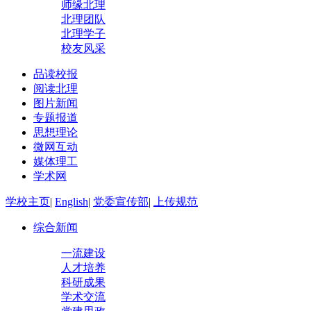
师缘北理
北理团队
北理学子
校友风采
品读校报
阅读北理
图片新闻
专题报道
思想理论
微网互动
媒体理工
学术网
学校主页
|
English
|
党委宣传部
|
上传规范
综合新闻
一流建设
人才培养
科研成果
学术交流