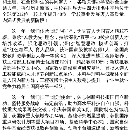
和土壤。在全校师生的共同努力下，各项关键办学指标全面超
越去年、再创历史新高，学校在世界大学四大排名中平均位于
全球第212位，较上年提升48位，学校事业发展迈入高质量、
内涵式发展的新阶段！
这一年，我们传承“北理初心”，为党育人为国育才耕耘不
辍。秉承“以教为先”理念，持续深化“寰宇+”2.0拔尖创新人才
培养改革。强化思政引领，深化“智慧思政”模式创新，打
造“红色领军人”育人品牌。获评国家级教学名师1人，全国高
校教师教学创新大赛一等奖3项；深入推进卓越工程师培养，
获工信部工程硕博士优质课程9门，精品教材19部；新获批教
育部学科交叉中心、国家教材建设重点研究基地，首批入选人
工智能赋能人才培养创新试点单位。本科生理科生源整体全面
进入国内新方阵，工程硕博士招生人数稳步提升，毕业生就业
竞争力稳居全国高校第一梯队。
这一年，我们扛牢“北理使命”，矢志创新科技报国再立新
功。坚持服务战略、锚定前沿，助力高水平科技自立自强。科
技重大成果再获突破，牵头获国家奖6项。国防特色持续巩
固，获国家重大领域专项34项。基础研究增量提质，获批国家
重点研发计划等重大项目21项、基础科学中心2项，国家自然
科学基金经费获批数再创新高。创新平台加速建强，新增全国