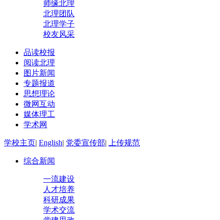
师缘北理
北理团队
北理学子
校友风采
品读校报
阅读北理
图片新闻
专题报道
思想理论
微网互动
媒体理工
学术网
学校主页
|
English
|
党委宣传部
|
上传规范
综合新闻
一流建设
人才培养
科研成果
学术交流