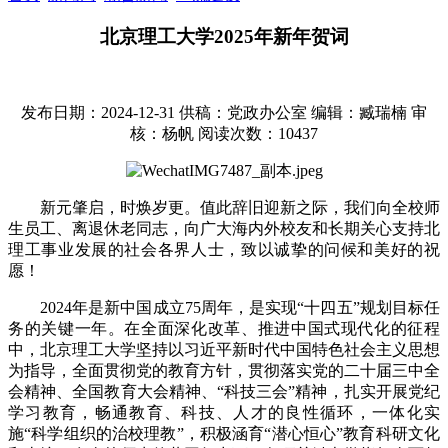
北京理工大学2025年新年贺词
发布日期：2024-12-31
供稿：党政办公室
编辑：臧瑞楠
审
核：杨帆
阅读次数：
10437
新元肇启，时焕岁更。值此辞旧迎新之际，我们向全校师
生员工、离退休老同志，向广大海内外校友和长期关心支持北
理工事业发展的社会各界人士，致以诚挚的问候和美好的祝
愿！
2024年是新中国成立75周年，是实现“十四五”规划目标任
务的关键一年。在全面深化改革、推进中国式现代化的征程
中，北京理工大学坚持以习近平新时代中国特色社会主义思想
为指导，全面贯彻党的教育方针，贯彻落实党的二十届三中全
会精神、全国教育大会精神、“科技三会”精神，扎实开展党纪
学习教育，畅通教育、科技、人才的良性循环，一体化实
施“科学组织的治校理教”，积极涵育“潜心恒心”教育科研文化