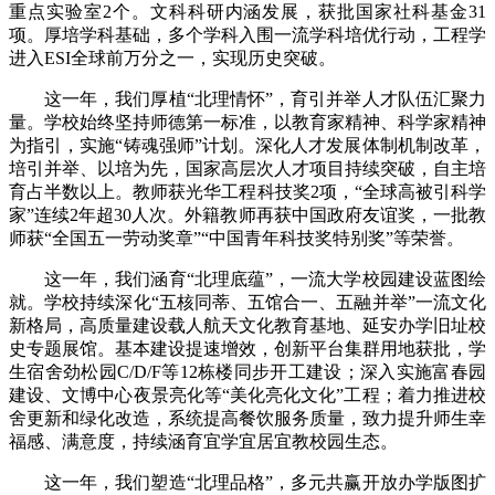
重点实验室2个。文科科研内涵发展，获批国家社科基金31
项。厚培学科基础，多个学科入围一流学科培优行动，工程学
进入ESI全球前万分之一，实现历史突破。
这一年，我们厚植“北理情怀”，育引并举人才队伍汇聚力
量。学校始终坚持师德第一标准，以教育家精神、科学家精神
为指引，实施“铸魂强师”计划。深化人才发展体制机制改革，
培引并举、以培为先，国家高层次人才项目持续突破，自主培
育占半数以上。教师获光华工程科技奖2项，“全球高被引科学
家”连续2年超30人次。外籍教师再获中国政府友谊奖，一批教
师获“全国五一劳动奖章”“中国青年科技奖特别奖”等荣誉。
这一年，我们涵育“北理底蕴”，一流大学校园建设蓝图绘
就。学校持续深化“五核同蒂、五馆合一、五融并举”一流文化
新格局，高质量建设载人航天文化教育基地、延安办学旧址校
史专题展馆。基本建设提速增效，创新平台集群用地获批，学
生宿舍劲松园C/D/F等12栋楼同步开工建设；深入实施富春园
建设、文博中心夜景亮化等“美化亮化文化”工程；着力推进校
舍更新和绿化改造，系统提高餐饮服务质量，致力提升师生幸
福感、满意度，持续涵育宜学宜居宜教校园生态。
这一年，我们塑造“北理品格”，多元共赢开放办学版图扩