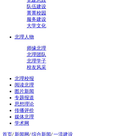
党建思政
队伍建设
菁菁校园
服务建设
大学文化
北理人物
师缘北理
北理团队
北理学子
校友风采
北理校报
阅读北理
图片新闻
专题报道
思想理论
传播评价
媒体北理
学术网
首页
/
新闻网
/
综合新闻
/
一流建设