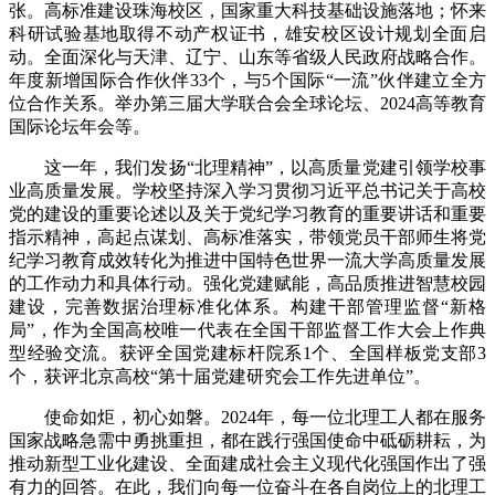
张。高标准建设珠海校区，国家重大科技基础设施落地；怀来
科研试验基地取得不动产权证书，雄安校区设计规划全面启
动。全面深化与天津、辽宁、山东等省级人民政府战略合作。
年度新增国际合作伙伴33个，与5个国际“一流”伙伴建立全方
位合作关系。举办第三届大学联合会全球论坛、2024高等教育
国际论坛年会等。
这一年，我们发扬“北理精神”，以高质量党建引领学校事
业高质量发展。学校坚持深入学习贯彻习近平总书记关于高校
党的建设的重要论述以及关于党纪学习教育的重要讲话和重要
指示精神，高起点谋划、高标准落实，带领党员干部师生将党
纪学习教育成效转化为推进中国特色世界一流大学高质量发展
的工作动力和具体行动。强化党建赋能，高品质推进智慧校园
建设，完善数据治理标准化体系。构建干部管理监督“新格
局”，作为全国高校唯一代表在全国干部监督工作大会上作典
型经验交流。获评全国党建标杆院系1个、全国样板党支部3
个，获评北京高校“第十届党建研究会工作先进单位”。
使命如炬，初心如磐。2024年，每一位北理工人都在服务
国家战略急需中勇挑重担，都在践行强国使命中砥砺耕耘，为
推动新型工业化建设、全面建成社会主义现代化强国作出了强
有力的回答。在此，我们向每一位奋斗在各自岗位上的北理工