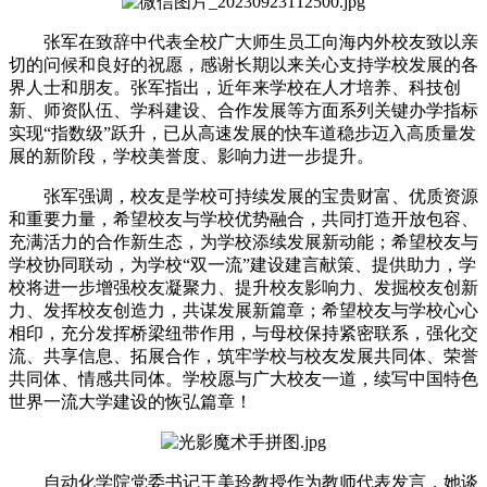
张军在致辞中代表全校广大师生员工向海内外校友致以亲
切的问候和良好的祝愿，感谢长期以来关心支持学校发展的各
界人士和朋友。张军指出，近年来学校在人才培养、科技创
新、师资队伍、学科建设、合作发展等方面系列关键办学指标
实现“指数级”跃升，已从高速发展的快车道稳步迈入高质量发
展的新阶段，学校美誉度、影响力进一步提升。
张军强调，校友是学校可持续发展的宝贵财富、优质资源
和重要力量，希望校友与学校优势融合，共同打造开放包容、
充满活力的合作新生态，为学校添续发展新动能；希望校友与
学校协同联动，为学校“双一流”建设建言献策、提供助力，学
校将进一步增强校友凝聚力、提升校友影响力、发掘校友创新
力、发挥校友创造力，共谋发展新篇章；希望校友与学校心心
相印，充分发挥桥梁纽带作用，与母校保持紧密联系，强化交
流、共享信息、拓展合作，筑牢学校与校友发展共同体、荣誉
共同体、情感共同体。学校愿与广大校友一道，续写中国特色
世界一流大学建设的恢弘篇章！
自动化学院党委书记王美玲教授作为教师代表发言，她谈