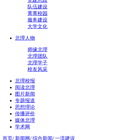
党建思政
队伍建设
菁菁校园
服务建设
大学文化
北理人物
师缘北理
北理团队
北理学子
校友风采
北理校报
阅读北理
图片新闻
专题报道
思想理论
传播评价
媒体北理
学术网
首页
/
新闻网
/
综合新闻
/
一流建设