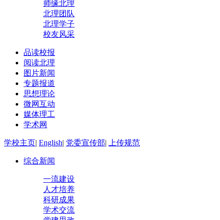
师缘北理
北理团队
北理学子
校友风采
品读校报
阅读北理
图片新闻
专题报道
思想理论
微网互动
媒体理工
学术网
学校主页
|
English
|
党委宣传部
|
上传规范
综合新闻
一流建设
人才培养
科研成果
学术交流