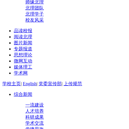
师缘北理
北理团队
北理学子
校友风采
品读校报
阅读北理
图片新闻
专题报道
思想理论
微网互动
媒体理工
学术网
学校主页
|
English
|
党委宣传部
|
上传规范
综合新闻
一流建设
人才培养
科研成果
学术交流