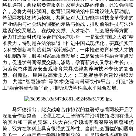
略机遇期，两校肩负着服务国家重大战略的使命，此次强强联
合，必将为科技强国、教育强国和法治中国建设注入新动能。
希望两校以签约为契机，共同应对人工智能等科技变革带来的
产业结构与社会结构调整的矛盾与挑战，推动前沿科技与法治
建设的交叉融合，在战略支撑、人才培养、社会服务等方面，
合力打造新时代校际合作的示范标杆。一是聚焦“国之大者”精
准发力，特别是在法治轨道上推进中国式现代化，要真抓实干
以科技创新与制度创新“双轮驱动”，一体推进教育科技人才协
同机制改革，服务国家高质量发展；二是聚焦学科融合重点发
力，促进学科间深度交融与渗透，孕育新兴交叉学科生长点，
为落实总体国家安全观培育兼具法律素养与技术专长的复合
型、创新型、应用型高素质人才；三是聚焦平台建设持续发
力，共建“智慧法学”等学术交流与科研协作平台，打造“法
工”融合科研创新平台，推动优势学科高水平融合发展。
马怀德指出，此次战略合作协议的签署标志着两校开启了
深度合作新篇章。北理工在人工智能等前沿科技领域拥有强大
的实力和丰富的资源，法大在法学领域有着深厚的底蕴和优
势，双方在学科上具有很强的互补性。当前社会面临的问题愈
发多元，不再是单一学科所能解决的，而是综合性系统问题，