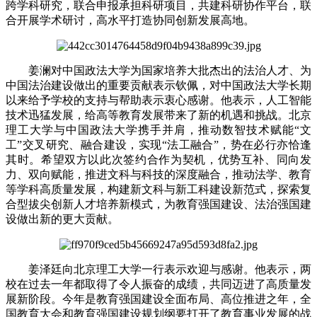
跨学科研究，联合申报承担科研项目，共建科研协作平台，联
合开展学术研讨，高水平打造协同创新发展高地。
姜澜对中国政法大学为国家培养大批杰出的法治人才、为
中国法治建设做出的重要贡献表示钦佩，对中国政法大学长期
以来给予学校的支持与帮助表示衷心感谢。他表示，人工智能
技术迅猛发展，给高等教育发展带来了新的机遇和挑战。北京
理工大学与中国政法大学携手并肩，推动数智技术赋能“文
工”交叉研究、融合建设，实现“法工融合”，势在必行亦恰逢
其时。希望双方以此次签约合作为契机，优势互补、同向发
力、双向赋能，推进文科与科技的深度融合，推动法学、教育
等学科高质量发展，构建新文科与新工科建设新范式，探索复
合型拔尖创新人才培养新模式，为教育强国建设、法治强国建
设做出新的更大贡献。
姜泽廷向北京理工大学一行表示欢迎与感谢。他表示，两
校在过去一年都取得了令人振奋的成绩，共同迈进了高质量发
展新阶段。今年是教育强国建设全面布局、高位推进之年，全
国教育大会和教育强国建设规划纲要打开了教育事业发展的战