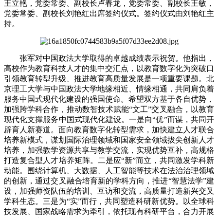
王立艳，党委常委、副校长卢春龙，党委常委、副校长王敏，
党委常委、副校长刘艳红出席签约仪式。签约仪式由刘艳红主
持。
张军对中国政法大学取得的卓越成绩表示祝贺。他指出，
高校作为教育科技人才的集中交汇点，以教育数字化为突破口
引领教育转型升级、推进教育高质量发展是一项重要课题。北
京理工大学与中国政法大学地缘相近、情缘相通，共同肩负着
服务中国式现代化建设的强国使命。希望双方基于各自优势，
加强跨学科合作，推动数智技术赋能“文工”交叉融合，以教育
现代化支撑服务中国式现代化建设。一是向“优”而谋，共同开
辟育人新赛道。面向教育数字化转型需求，加快建立人才联合
培养新模式，谋划国际治理领域和国家安全领域拔尖创新人才
培养，加强教学资源共享与教学交流，实现优势互补，高规格
打造复合型人才培养矩阵。二是应“新”而立，共同激发学科新
动能。围绕计算机、大数据、人工智能等技术在法治治理领域
的创新，通过交叉融合培育新的学科方向，推进“智慧法学”建
设，加强师资队伍的培训、互访和交流，高质量打造新兴交叉
学科生态。三是为“实”而行，共同塑造科研新优势。以全球科
技发展、国家战略需求为牵引，依托现有科研平台，合力开展