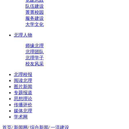
党建思政
队伍建设
菁菁校园
服务建设
大学文化
北理人物
师缘北理
北理团队
北理学子
校友风采
北理校报
阅读北理
图片新闻
专题报道
思想理论
传播评价
媒体北理
学术网
首页
/
新闻网
/
综合新闻
/
一流建设