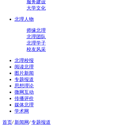
服务建设
大学文化
北理人物
师缘北理
北理团队
北理学子
校友风采
北理校报
阅读北理
图片新闻
专题报道
思想理论
微网互动
传播评价
媒体北理
学术网
首页
/
新闻网
/
专题报道