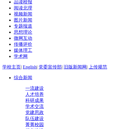
品读校报
阅读北理
视频新闻
图片新闻
专题报道
思想理论
微网互动
传播评价
媒体理工
学术网
学校主页
|
English
|
党委宣传部
|
旧版新闻网
|
上传规范
综合新闻
一流建设
人才培养
科研成果
学术交流
党建思政
队伍建设
菁菁校园