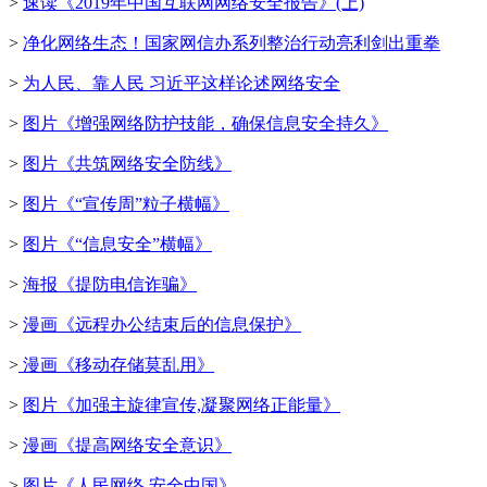
>
速读《2019年中国互联网网络安全报告》(上)
>
净化网络生态！国家网信办系列整治行动亮利剑出重拳
>
为人民、靠人民 习近平这样论述网络安全
>
图片《增强网络防护技能，确保信息安全持久》
>
图片《共筑网络安全防线》
>
图片《“宣传周”粒子横幅》
>
图片《“信息安全”横幅》
>
海报《提防电信诈骗》
>
漫画《远程办公结束后的信息保护》
>
漫画《移动存储莫乱用》
>
图片《加强主旋律宣传,凝聚网络正能量》
>
漫画《提高网络安全意识》
>
图片《人民网络 安全中国》