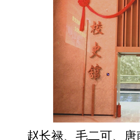
赵长禄、毛二可、唐南