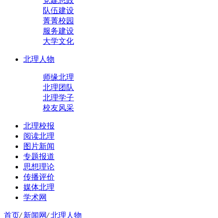
党建思政
队伍建设
菁菁校园
服务建设
大学文化
北理人物
师缘北理
北理团队
北理学子
校友风采
北理校报
阅读北理
图片新闻
专题报道
思想理论
传播评价
媒体北理
学术网
首页
/
新闻网
/
北理人物