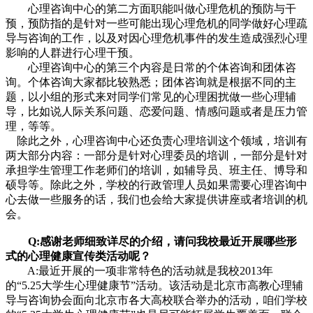
心理咨询中心的第二方面职能叫做心理危机的预防与干
预，预防指的是针对一些可能出现心理危机的同学做好心理疏
导与咨询的工作，以及对因心理危机事件的发生造成强烈心理
影响的人群进行心理干预。
心理咨询中心的第三个内容是日常的个体咨询和团体咨
询。个体咨询大家都比较熟悉；团体咨询就是根据不同的主
题，以小组的形式来对同学们常见的心理困扰做一些心理辅
导，比如说人际关系问题、恋爱问题、情感问题或者是压力管
理，等等。
除此之外，心理咨询中心还负责心理培训这个领域，培训有
两大部分内容：一部分是针对心理委员的培训，一部分是针对
承担学生管理工作老师们的培训，如辅导员、班主任、博导和
硕导等。除此之外，学校的行政管理人员如果需要心理咨询中
心去做一些服务的话，我们也会给大家提供讲座或者培训的机
会。
Q:感谢老师细致详尽的介绍，请问我校最近开展哪些形
式的心理健康宣传类活动呢？
A:最近开展的一项非常特色的活动就是我校2013年
的“5.25大学生心理健康节”活动。该活动是北京市高教心理辅
导与咨询协会面向北京市各大高校联合举办的活动，咱们学校