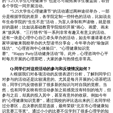
的“5.25大学生心理健康节”也是尽可能拓展学生覆盖面，联合
各个学院一同开展活动。
“5.25大学生心理健康节”的活动通过两种途径举办，一部
分是根据学院的差异，各学院定制一些特色的活动，比如说去
年生命学院的“生生不息”活动，为盲人录制有声读物，就是很
好的题材；比如说基础教育学院组织开展“画心、画爱、画未
来”放风筝、“三行情书”等一系列非常有趣又有意义的活动。
还有一块是心理中心自己牵头举办的活动，如去年邀请著名作
家毕淑敏来我校举办的大型读书分享会，今年举办的“瑜伽训
练坊”、“心理咨询中心体验日”、“心理健康知识竞
赛”、“Happy Party活动健身活动”等。此外，心理咨询中心平
时每月开展的心理茶吧，大家的参与热情也非常高。
Q:同学们对这些活动的参与和反馈情况如何？
A:根据我们对各项活动的反馈表进行分析，了解到同学们
对参与的活动还是比较满意的。尤其是每月开展的心语茶吧活
动，同学们均反馈收获了很多新的知识与对自我的觉察。当
然，也有同学反映有些活动参加之前感觉没有特别的地方，但
参与之后，却真的投入其中，甚至有意外的收获。例如今年
的“心理健康知识竞赛”，通过我校的评比选出来的三名同学经
过分赛区，总决赛的层层选拔，最终荣获“北京市心理健康知
识竞赛三等奖”。通过小小的比赛不仅学到了很多心理学的知