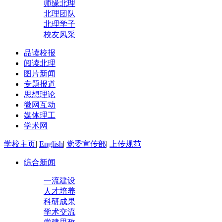
师缘北理
北理团队
北理学子
校友风采
品读校报
阅读北理
图片新闻
专题报道
思想理论
微网互动
媒体理工
学术网
学校主页
|
English
|
党委宣传部
|
上传规范
综合新闻
一流建设
人才培养
科研成果
学术交流