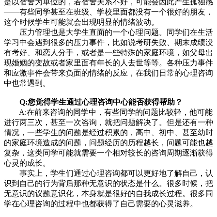
是以宿舍为单位的，若宿舍关系不好，可能会因此产生孤独感
——有些同学甚至在班级、学校里面都没有一个很好的朋友，
这个时候学生可能就会出现明显的情绪波动。
压力管理也是大学生直面的一个心理问题。同学们在生活
学习中会遇到很多的压力事件，比如说考研失败、期末成绩没
有考好、和恋人分手，或者是一些特殊的家庭环境，如父母出
现婚姻的变故或者家里面有年长的人去世等等。各种压力事件
和应激事件会带来负面的情绪的反应，在我们日常的心理咨询
中也常遇到。
Q:您觉得学生通过心理咨询中心能否获得帮助？
A:在前来咨询的同学中，有些同学的问题比较轻，他可能
进行两三次，甚至一次咨询，就把问题解决了。但是还有一种
情况，一些学生的问题是经过积累的，高中、初中、甚至幼时
的家庭环境造成的问题，问题经历的历程越长，问题可能也越
复杂，这类同学可能就需要一个相对较长的咨询周期逐渐获得
心灵的成长。
事实上，学生们通过心理咨询都可以更好地了解自己，认
识到自己的行为背后那种无意识的状态是什么。很多时候，把
无意识的议题意识化，本身就是很好的自我成长过程。很多同
学在心理咨询的过程中也都获得了自己需要的心灵滋养。