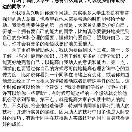
Q:对于我们大学生，您有什么建议，可以使我们帮助身
边的同学？
A:我很高兴听到你这个问题。其实很多大学生都是有非常
强烈的助人意愿，也希望在他人需要帮助的时刻能够给予帮
助。我觉得需要注意的第一点就是，大家首先要爱护好自己，
要做一个拥有爱自己的能力的同学，比如说你要很好地关照到
自己的身体和心理的需要，懂得如何爱自己，照顾好自己，之
后，你才会有更多的领悟以更好地关爱他人。
为了更好地帮助他人，我认为要做到以下三点。第一，多
了解一些心理健康的知识，只有了解到更多的心理学知识，才
能更好地完善自己，以提高自我助人的意识和能力。第二点，
同学们也要通过你自己的方式尽可能地提高心理咨询中心的宣
传力度，比如说你看到一个同学在情绪上有变化，或者你知道
他最近经历了一段很大的情绪波动或者是特殊事件的发生，这
个时候你可以给他一个建议： “我觉得咱们学校的心理中心也
许可以给你一些帮助”，有时候可能这样的一个想法就会给他
机会寻求到帮助。第三点，就是提高大家在实践中助人的能
力。不久我们将会推出选修课，特别帮助同学们学习到助人的
技巧，并进行实务的操练。因为助人的技巧中很多也是人际交
往的技巧，有助于同学在获得助人实践技巧的同时自身获得更
好的成长。