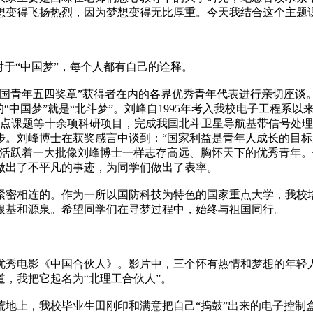
梦想变得飞扬热烈，因为梦想变得无比厚重。今天我结合这个主题
于“中国梦”，每个人都有自己的诠释。
国青年五四奖章”获得者在内的各界优秀青年代表进行亲切座谈。
“中国梦”就是“北斗梦”。刘峰自1995年考入我校电子工程系
重点课题等十余项科研项目，完成我国北斗卫星导航基带信号处
步。刘峰博士在获奖感言中谈到：“国家利益是青年人成长的目
，活跃着一大批像刘峰博士一样志存高远、胸怀天下的优秀青年
做出了不平凡的事迹，为同学们做出了表率。
密相连的。作为一所以国防科技为特色的国家重点大学，我校培
根基和源泉。希望同学们在寻梦过程中，始终与祖国同行。
秀电影《中国合伙人》。影片中，三个怀有热情和梦想的年轻人
，我把它起名为“北理工合伙人”。
荒地上，我校毕业生田刚印和满意把自己“捣鼓”出来的电子控制