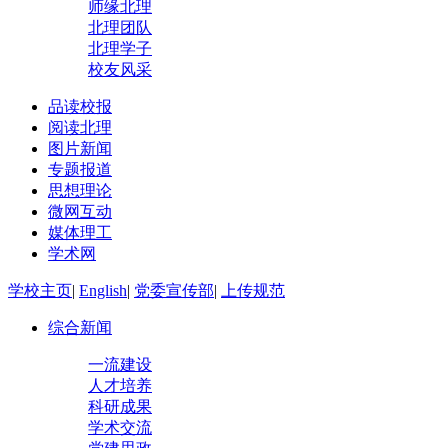
师缘北理
北理团队
北理学子
校友风采
品读校报
阅读北理
图片新闻
专题报道
思想理论
微网互动
媒体理工
学术网
学校主页
|
English
|
党委宣传部
|
上传规范
综合新闻
一流建设
人才培养
科研成果
学术交流