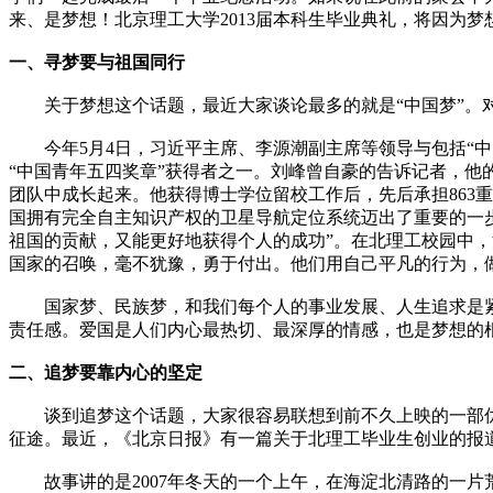
来、是梦想！北京理工大学2013届本科生毕业典礼，将因为
一、寻梦要与祖国同行
关于梦想这个话题，最近大家谈论最多的就是“中国梦”。对
今年5月4日，习近平主席、李源潮副主席等领导与包括“中
“中国青年五四奖章”获得者之一。刘峰曾自豪的告诉记者，他的
团队中成长起来。他获得博士学位留校工作后，先后承担863
国拥有完全自主知识产权的卫星导航定位系统迈出了重要的一
祖国的贡献，又能更好地获得个人的成功”。在北理工校园中
国家的召唤，毫不犹豫，勇于付出。他们用自己平凡的行为，
国家梦、民族梦，和我们每个人的事业发展、人生追求是紧
责任感。爱国是人们内心最热切、最深厚的情感，也是梦想的
二、追梦要靠内心的坚定
谈到追梦这个话题，大家很容易联想到前不久上映的一部优
征途。最近，《北京日报》有一篇关于北理工毕业生创业的报道
故事讲的是2007年冬天的一个上午，在海淀北清路的一片