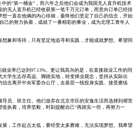
生中的“第一桶金”，而六年之后他们会成为我国无人直升机技术
段的无人直升机已经收获第一笔千万元订单，而意向订单已经排
梦想一直在他俩的内心徘徊，最终他们坚定了自己的信念，开始
用自己的努力执着，成就了一番精彩的事业，成为北理工青年人
想象和等待，只有坚定地追寻和实践，才能成就梦想。希望同
业率已达到97.13%。更让我高兴的是，在直接就业工作的同
代大学生志存高远、脚踏实地，转变择业观念，坚持从实际出
的信念离开中央军委办公厅，去基层一线投身实践、接受磨练
的辅导员、班主任。他们放弃在北京市区的安逸生活而选择到艰苦
塑造执着，培养坚毅，时刻提醒自己“再踏实一些，再努力一
展，工作起点太低，要经受太多磨难，无法实现梦想。我希望