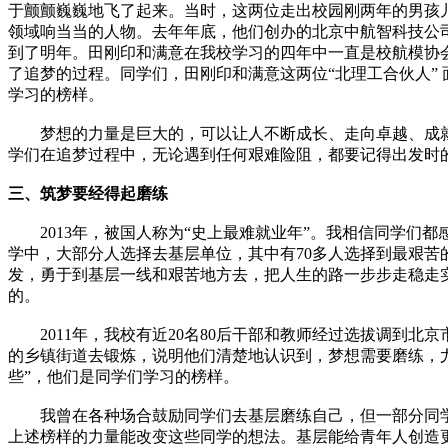
于颤颤巍巍地飞了起来。当时，这两位走出校园刚两年的男孩儿
领域响当当的人物。去年年底，他们创办的北京中航智科技公
到了明年。田刚印和满意在我校学习的四年中一直是校航模协
了追梦的过程。同学们，田刚印和满意这两位“北理工合伙人”
学习的榜样。
梦想的力量是巨大的，可以让人不断成长、走向卓越、成就
学们在追梦过程中，无论遇到任何艰难险阻，都要记得出发时
三、筑梦要经得起磨练
2013年，被国人称为“史上最难就业年”。我相信同学们都
学中，大部分人选择去基层单位，其中有70多人选择到最艰
发，勇于到基层一线和艰苦地方去，把人生的路一步步走稳走
的。
2011年，我校有近20名80后干部和教师经过选拔调到北
的乡镇街道去锻炼，说明他们清楚地认识到，梦想需要磨练，
些”，他们是同学们学习的榜样。
我曾在各种场合鼓励同学们去基层磨练自己，但一部分同学
上述榜样的力量能改变这些同学的想法。基层能给青年人创造