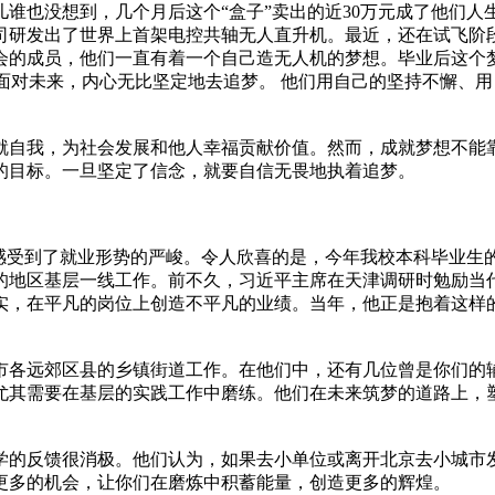
谁也没想到，几个月后这个“盒子”卖出的近30万元成了他们人
司研发出了世界上首架电控共轴无人直升机。最近，还在试飞阶
会的成员，他们一直有着一个自己造无人机的梦想。毕业后这个
 面对未来，内心无比坚定地去追梦。 他们用自己的坚持不懈、
自我，为社会发展和他人幸福贡献价值。然而，成就梦想不能靠
的目标。一旦坚定了信念，就要自信无畏地执着追梦。
感受到了就业形势的严峻。令人欣喜的是，今年我校本科毕业生的就
苦的地区基层一线工作。前不久，习近平主席在天津调研时勉励当
实，在平凡的岗位上创造不平凡的业绩。当年，他正是抱着这样
京市各远郊区县的乡镇街道工作。在他们中，还有几位曾是你们
尤其需要在基层的实践工作中磨练。他们在未来筑梦的道路上，
的反馈很消极。他们认为，如果去小单位或离开北京去小城市发
更多的机会，让你们在磨炼中积蓄能量，创造更多的辉煌。