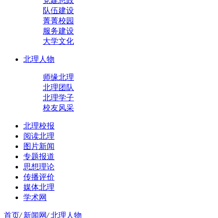
党建思政
队伍建设
菁菁校园
服务建设
大学文化
北理人物
师缘北理
北理团队
北理学子
校友风采
北理校报
阅读北理
图片新闻
专题报道
思想理论
传播评价
媒体北理
学术网
首页
/
新闻网
/
北理人物