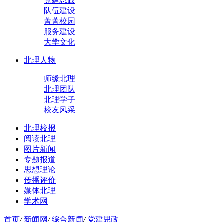
党建思政
队伍建设
菁菁校园
服务建设
大学文化
北理人物
师缘北理
北理团队
北理学子
校友风采
北理校报
阅读北理
图片新闻
专题报道
思想理论
传播评价
媒体北理
学术网
首页
/
新闻网
/
综合新闻
/
党建思政