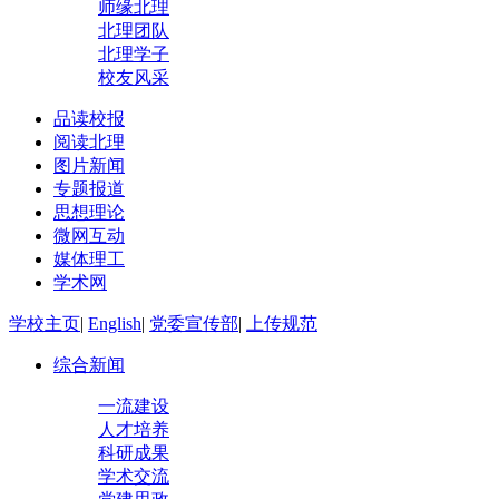
师缘北理
北理团队
北理学子
校友风采
品读校报
阅读北理
图片新闻
专题报道
思想理论
微网互动
媒体理工
学术网
学校主页
|
English
|
党委宣传部
|
上传规范
综合新闻
一流建设
人才培养
科研成果
学术交流