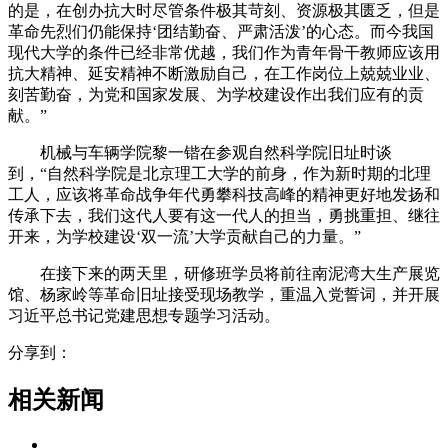
的是，在创办抗大时尽管条件极其苛刻、资源极其匮乏，但是
革命先烈们仍能保持‘团结勤奋、严肃活泼’的心态。而今我国
现代大学的条件已经非常优越，我们作为青年骨干教师应该用
抗大精神、延安精神不断激励自己，在工作岗位上兢兢业业、
刻苦勤奋，为党和国家发展、为学校建设作出我们应有的贡
献。”
机械与车辆学院黎一锴在参观自然科学院旧址时谈
到，“自然科学院是北京理工大学的前身，作为新时期的北理
工人，应该将革命战争年代勇攀科技高峰的精神更好地发扬和
传承下去，我们这代人要有这一代人的担当，勇挑重担、继往
开来，为学校建设‘双一流’大学贡献自己的力量。”
在接下来的两天里，研修班学员将前往南泥湾大生产展览
馆、杨家岭等革命旧址接受现场教学，重温入党誓词，并开展
习近平总书记党建思想专题学习活动。
分享到：
相关新闻