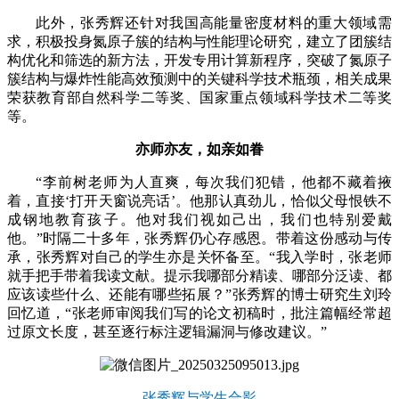
此外，张秀辉还针对我国高能量密度材料的重大领域需
求，积极投身氮原子簇的结构与性能理论研究，建立了团簇结
构优化和筛选的新方法，开发专用计算新程序，突破了氮原子
簇结构与爆炸性能高效预测中的关键科学技术瓶颈，相关成果
荣获教育部自然科学二等奖、国家重点领域科学技术二等奖
等。
亦师亦友，如亲如眷
“李前树老师为人直爽，每次我们犯错，他都不藏着掖
着，直接‘打开天窗说亮话’。他那认真劲儿，恰似父母恨铁不
成钢地教育孩子。他对我们视如己出，我们也特别爱戴
他。”时隔二十多年，张秀辉仍心存感恩。带着这份感动与传
承，张秀辉对自己的学生亦是关怀备至。“我入学时，张老师
就手把手带着我读文献。提示我哪部分精读、哪部分泛读、都
应该读些什么、还能有哪些拓展？”张秀辉的博士研究生刘玲
回忆道，“张老师审阅我们写的论文初稿时，批注篇幅经常超
过原文长度，甚至逐行标注逻辑漏洞与修改建议。”
张秀辉与学生合影