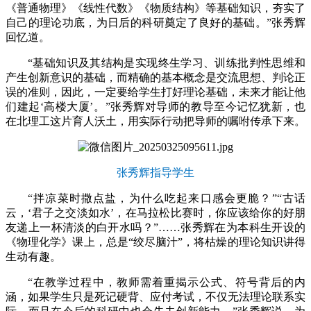
《普通物理》《线性代数》《物质结构》等基础知识，夯实了
自己的理论功底，为日后的科研奠定了良好的基础。”张秀辉
回忆道。
“基础知识及其结构是实现终生学习、训练批判性思维和
产生创新意识的基础，而精确的基本概念是交流思想、判论正
误的准则，因此，一定要给学生打好理论基础，未来才能让他
们建起‘高楼大厦’。”张秀辉对导师的教导至今记忆犹新，也
在北理工这片育人沃土，用实际行动把导师的嘱咐传承下来。
张秀辉指导学生
“拌凉菜时撒点盐，为什么吃起来口感会更脆？”“古话
云，‘君子之交淡如水’，在马拉松比赛时，你应该给你的好朋
友递上一杯清淡的白开水吗？”……张秀辉在为本科生开设的
《物理化学》课上，总是“绞尽脑汁”，将枯燥的理论知识讲得
生动有趣。
“在教学过程中，教师需着重揭示公式、符号背后的内
涵，如果学生只是死记硬背、应付考试，不仅无法理论联系实