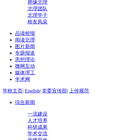
师缘北理
北理团队
北理学子
校友风采
品读校报
阅读北理
图片新闻
专题报道
思想理论
微网互动
媒体理工
学术网
学校主页
|
English
|
党委宣传部
|
上传规范
综合新闻
一流建设
人才培养
科研成果
学术交流