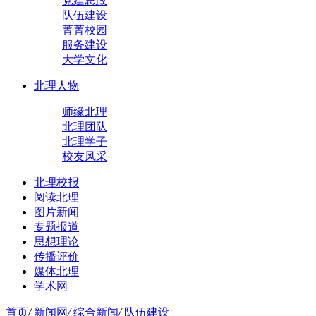
党建思政
队伍建设
菁菁校园
服务建设
大学文化
北理人物
师缘北理
北理团队
北理学子
校友风采
北理校报
阅读北理
图片新闻
专题报道
思想理论
传播评价
媒体北理
学术网
首页
/
新闻网
/
综合新闻
/
队伍建设