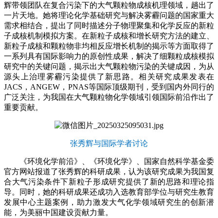
辉带领团队在复合污染下的大气颗粒物成核机理领域，趟出了
一片天地。她将理论化学基础研究与解决雾霾问题的国家重大
需求相结合，提出了同时描述分子物理聚集和化学反应的新粒
子成核机制模拟方案。在新粒子成核和增长研究方法的建立、
新粒子成核和颗粒物非均相反应增长机制的揭示等方面取得了
一系列具有国际影响力的原创性成果，解决了细颗粒成核模拟
研究中的关键问题，揭示出大气颗粒物污染的关键成因，为从
源头上治理雾霾污染提供了新思路。相关研究成果发表在
JACS，ANGEW，PNAS等国际顶级期刊，受到国内外同行的
广泛关注，为我国在大气颗粒物化学领域引领国际前沿作出了
重要贡献。
张秀辉与国际学者讨论
《环境化学前沿》、《环境化学》、国家自然科学基金委
官方网站报道了张秀辉的科研成果，认为该研究成果为我国复
合大气污染条件下新粒子形成研究提供了新的思路和理论指
导。同时，她的科研成果还成功入选教育部学位与研究生教育
发展中心主题案例，助力激发大气化学领域研究生的创新潜
能，为美丽中国建设贡献力量。