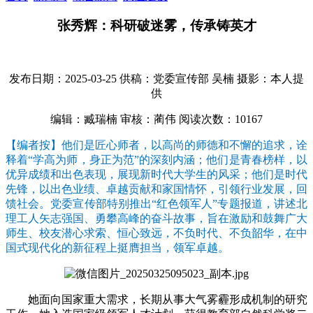
张秀辉：科研破迷雾，传承铸英才
发布日期：2025-03-25
供稿：党委宣传部 吴楠
摄影：本人提
供
编辑：臧瑞楠
审核：蔺伟
阅读次数：
10167
【编者按】他们是匠心师者，以高尚的师德和不懈的追求，诠
释着“学高为师，身正为范”的深刻内涵；他们是青春榜样，以
优异成绩和出色表现，展现新时代大学生的风采；他们是时代
先锋，以出色业绩、卓越贡献和家国情怀，引领行业发展，回
馈社会。党委宣传部特别推出“红色领军人”专题报道，讲述北
理工人矢志强国、勇攀高峰的奋斗故事，旨在激励和鼓舞广大
师生、校友潜心求索、恒心致远，不负时代、不负韶华，在中
国式现代化的新征程上挺膺担当，领军卓越。
她面向国家重大需求，长期从事大气雾霾形成机制的研究