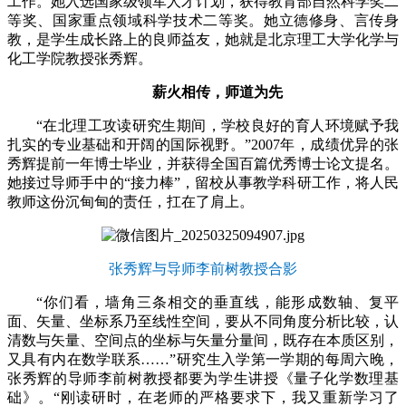
工作。她入选国家级领军人才计划，获得教育部自然科学奖二
等奖、国家重点领域科学技术二等奖。她立德修身、言传身
教，是学生成长路上的良师益友，她就是北京理工大学化学与
化工学院教授张秀辉。
薪火相传，师道为先
“在北理工攻读研究生期间，学校良好的育人环境赋予我
扎实的专业基础和开阔的国际视野。”2007年，成绩优异的张
秀辉提前一年博士毕业，并获得全国百篇优秀博士论文提名。
她接过导师手中的“接力棒”，留校从事教学科研工作，将人民
教师这份沉甸甸的责任，扛在了肩上。
张秀辉与导师李前树教授合影
“你们看，墙角三条相交的垂直线，能形成数轴、复平
面、矢量、坐标系乃至线性空间，要从不同角度分析比较，认
清数与矢量、空间点的坐标与矢量分量间，既存在本质区别，
又具有内在数学联系……”研究生入学第一学期的每周六晚，
张秀辉的导师李前树教授都要为学生讲授《量子化学数理基
础》。“刚读研时，在老师的严格要求下，我又重新学习了