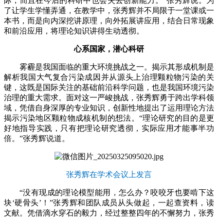
际，而且在今后的科研中也会失去创新能力。”张秀辉说。为
了让学生学懂弄通，在教学中，张秀辉并不局限于一堂课或一
本书，而是向内深挖讲原理，向外拓展讲应用，结合日常现象
和前沿应用，将理论知识讲得生动透彻。
心系国家，潜心科研
雾霾是我国面临的重大环境挑战之一。揭示其形成机制是
解析我国大气复合污染成因并从源头上治理颗粒物污染的关
键，这既是国际关注的基础前沿科学问题，也是我国环境污染
治理的重大需求。面对这一严峻挑战，张秀辉勇于跨出学科领
域，凭借自身深厚的专业知识，创新性地提出了运用理论方法
揭示污染地区颗粒物成核机制的想法。“理论研究的目的是更
好地指导实践，只有把理论研究透彻，实际应用才能事半功
倍。”张秀辉说道。
张秀辉在学术会议上发言
“没有现成的理论模型能用，怎么办？咬咬牙也要啃下这
块‘硬骨头’！”张秀辉和团队成员从头做起，一起查资料，读
文献。凭借滴水穿石的毅力，经过整整四年的不懈努力，张秀