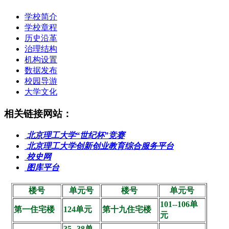
学校简介
学校章程
历史沿革
治理结构
机构设置
数据发布
校园导游
大学文化
相关链接网站：
北京理工大学“世纪杯”竞赛
北京理工大学创新创业教育综合服务平台
校史网
图库平台
楼号
单元号
楼号
单元号
101--106单
第一住宅楼
124单元
第十九住宅楼
元
35--38单