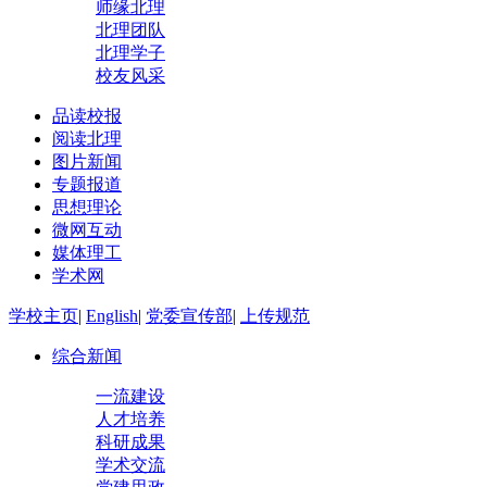
师缘北理
北理团队
北理学子
校友风采
品读校报
阅读北理
图片新闻
专题报道
思想理论
微网互动
媒体理工
学术网
学校主页
|
English
|
党委宣传部
|
上传规范
综合新闻
一流建设
人才培养
科研成果
学术交流