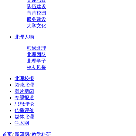
党建思政
队伍建设
菁菁校园
服务建设
大学文化
北理人物
师缘北理
北理团队
北理学子
校友风采
北理校报
阅读北理
图片新闻
专题报道
思想理论
传播评价
媒体北理
学术网
首页
/
新闻网
/
教学科研