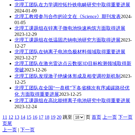
北理工团队在力学调控拓扑铁电畴研究中取得重要进展
2024-01-09
北理工教授参与合作的论文在《Science》期刊发表
2024-
01-05
北理工课题组在锌离子微电池快速构筑方面取得进展
2023-12-29
北理工课题组在低温固态钠电池研究方面取得进展
2023-
12-27
北理工团队在钠离子电池负极材料领域取得重要进展
2023-12-27
北理工团队在激光雷达点云数据3D目标检测领域取得新
突破
2023-12-26
北理工团队发现激子绝缘体形成及相变调控新机制
2023-
12-25
北理工团队在全国“一盘棋”下各省梯次有序减碳路径优
化 方面取得重要进展
2023-12-25
北理工课题组在高比能锂离子电池研究中取得重要进展
2023-12-24
11
12
13
14
15
16
17
18
19
20
跳至
页
首页
上一页
下一页
页尾
上一页
|
下一页