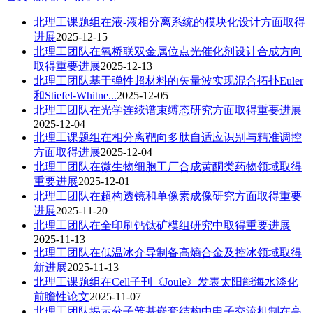
北理工课题组在液-液相分离系统的模块化设计方面取得
进展
2025-12-15
北理工团队在氧桥联双金属位点光催化剂设计合成方向
取得重要进展
2025-12-13
北理工团队基于弹性超材料的矢量波实现混合拓扑Euler
和Stiefel-Whitne...
2025-12-05
北理工团队在光学连续谱束缚态研究方面取得重要进展
2025-12-04
北理工课题组在相分离靶向多肽自适应识别与精准调控
方面取得进展
2025-12-04
北理工团队在微生物细胞工厂合成黄酮类药物领域取得
重要进展
2025-12-01
北理工团队在超构透镜和单像素成像研究方面取得重要
进展
2025-11-20
北理工团队在全印刷钙钛矿模组研究中取得重要进展
2025-11-13
北理工团队在低温冰介导制备高熵合金及控冰领域取得
新进展
2025-11-13
北理工课题组在Cell子刊《Joule》发表太阳能海水淡化
前瞻性论文
2025-11-07
北理工团队揭示分子笼基嵌套结构中电子交流机制在高