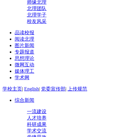
师缘北理
北理团队
北理学子
校友风采
品读校报
阅读北理
图片新闻
专题报道
思想理论
微网互动
媒体理工
学术网
学校主页
|
English
|
党委宣传部
|
上传规范
综合新闻
一流建设
人才培养
科研成果
学术交流