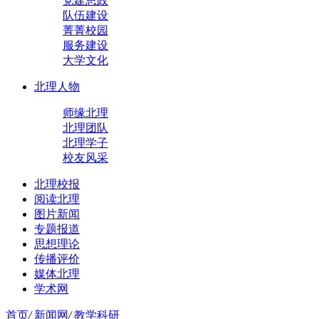
党建思政
队伍建设
菁菁校园
服务建设
大学文化
北理人物
师缘北理
北理团队
北理学子
校友风采
北理校报
阅读北理
图片新闻
专题报道
思想理论
传播评价
媒体北理
学术网
首页
/
新闻网
/
教学科研