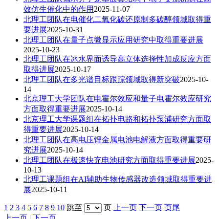
效仿生催化中的作用
2025-11-07
北理工团队在电催化二氧化碳还原制多碳醇领域取得重
要进展
2025-10-31
北理工团队在量子点微显示应用研究中取得重要进展
2025-10-23
北理工团队在冰水界面诱导高立体选择性加成反应方面
取得进展
2025-10-17
北理工团队在多光谱目标跟踪领域取得新突破
2025-10-
14
北京理工大学团队在电霍尔效应和量子电霍尔效应研究
方面取得重要进展
2025-10-14
北京理工大学课题组在拓扑电路和拓扑泵浦研究方面取
得重要进展
2025-10-14
北理工团队在高电压锂金属电池电解液方面取得重要研
究进展
2025-10-14
北理工团队在极速快充电池研究方面取得重要进展
2025-
10-13
北理工课题组在AI辅助生物传感器改造领域取得重要进
展
2025-10-11
1
2
3
4
5
6
7
8
9
10
跳至
页
上一页
下一页
页尾
上一页
|
下一页