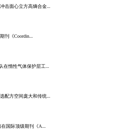
击面心立方高熵合金...
oordin...
在惰性气体保护层工...
配方空间庞大和传统...
国际顶级期刊《A...