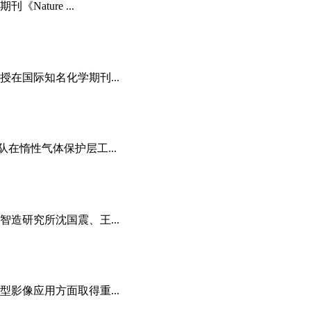
ature ...
在国际知名化学期刊...
在惰性气体保护层工...
造研究所沈国震、王...
影像应用方面取得重...