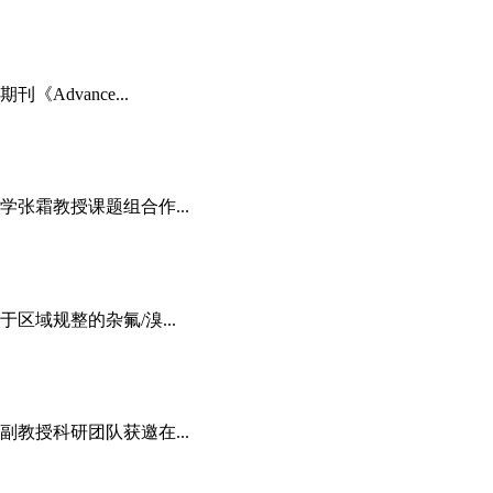
dvance...
张霜教授课题组合作...
域规整的杂氟/溴...
教授科研团队获邀在...