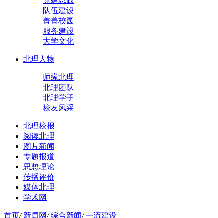
党建思政
队伍建设
菁菁校园
服务建设
大学文化
北理人物
师缘北理
北理团队
北理学子
校友风采
北理校报
阅读北理
图片新闻
专题报道
思想理论
传播评价
媒体北理
学术网
首页
/
新闻网
/
综合新闻
/
一流建设