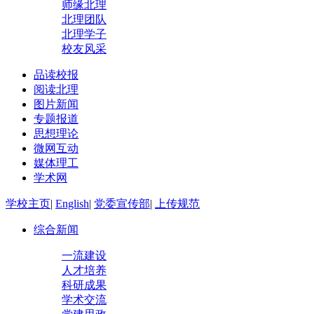
师缘北理
北理团队
北理学子
校友风采
品读校报
阅读北理
图片新闻
专题报道
思想理论
微网互动
媒体理工
学术网
学校主页
|
English
|
党委宣传部
|
上传规范
综合新闻
一流建设
人才培养
科研成果
学术交流