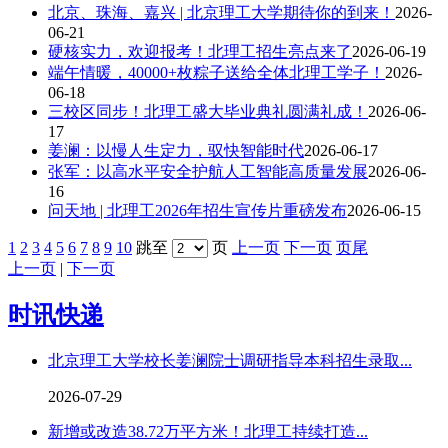
北京、珠海、嘉兴 | 北京理工大学期待你的到来！
2026-
06-21
硬核实力，欢迎报考！北理工招生亮点来了
2026-06-19
端午情暖，40000+枚粽子送给全体北理工学子！
2026-
06-18
三校区同步！北理工盛大毕业典礼圆满礼成！
2026-06-
17
姜澜：以慢人生定力，驭快智能时代
2026-06-17
张军：以高水平安全护航人工智能高质量发展
2026-06-
16
问天地 | 北理工2026年招生宣传片重磅发布
2026-06-15
1
2
3
4
5
6
7
8
9
10
跳至
页
上一页
下一页
页尾
上一页
|
下一页
时讯快递
北京理工大学校长姜澜院士调研指导本科招生录取...
2026-07-29
新增或改造38.72万平方米！北理工持续打造...