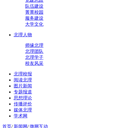
党建思政
队伍建设
菁菁校园
服务建设
大学文化
北理人物
师缘北理
北理团队
北理学子
校友风采
北理校报
阅读北理
图片新闻
专题报道
思想理论
传播评价
媒体北理
学术网
首页
/
新闻网
/
微网互动