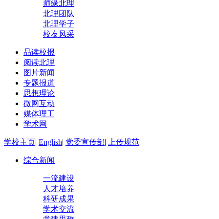
师缘北理
北理团队
北理学子
校友风采
品读校报
阅读北理
图片新闻
专题报道
思想理论
微网互动
媒体理工
学术网
学校主页
|
English
|
党委宣传部
|
上传规范
综合新闻
一流建设
人才培养
科研成果
学术交流