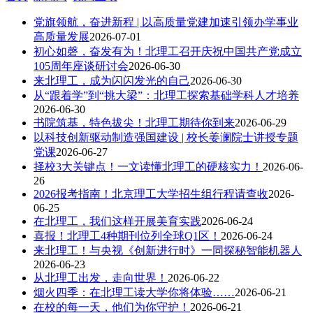
党旗领航，奋进新程 | 以高质量党建加速引领办学事业
高质量发展
2026-07-01
初心如磬，奋发有为！北理工召开庆祝中国共产党成立
105周年座谈研讨会
2026-06-30
来北理工，成为闪闪发光的自己
2026-06-30
从“跟着学”到“挑大梁”：北理工探索基础学科人才培养
2026-06-30
书院筑基，特色拔尖！北理工期待你到来
2026-06-29
以科技创新驱动制造强国建设 | 校长姜澜院士讲授专题
党课
2026-06-27
择校3大关键点！一文读懂北理工的硬核实力！
2026-06-
26
2026报考指南！北京理工大学招生组行程请查收
2026-
06-25
在北理工，我们这样开展美育实践
2026-06-24
喜报！北理工4种期刊位列全球Q1区！
2026-06-24
来北理工！与央视《创新进行时》一同探秘智能机器人
2026-06-23
从北理工出发，走向世界！
2026-06-22
烟火四季：在北理工读大学你将体验……
2026-06-21
在校的每一天，他们为你守护！
2026-06-21