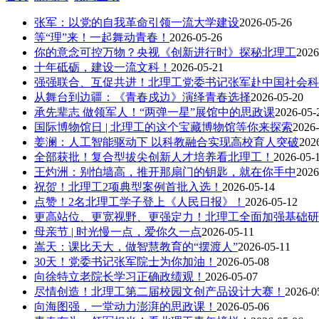
张军：以党的自我革命引领一流大学建设
2026-05-26
等“理”来！一起舞动青春！
2026-05-26
你的意念可控万物？央视《创新进行时》探秘北理工
2026
十年砥砺，建设一流文科！
2026-05-21
强强联合、互促共进！北理工党委书记张军赴中国社会科
从舞台到边疆：《青春戍边》演绎青春选择
2026-05-20
承先辈志 做领军人！“两弹一星”展馆中的思政课
2026-05-
国际博物馆日 | 北理工的这个宝藏博物馆等你来探索
2026-
姜澜：人工智能驱动下 以科教融合实现高校育人突破
202
全部获批！复合型拔尖创新人才培养看北理工！
2026-05-
王灼洲：别怕墙高，推开那扇门的钥匙，就在你手中
2026
祝贺！北理工2项典型案例首批入选！
2026-05-14
点赞！2名北理工学子登上《人民日报》！
2026-05-12
更高站位、更宽视野、更强定力！北理工全面加强基础研
母亲节 | 时光慢一点，爱你久一点
2026-05-11
嵩天：课比天大，做智慧教育的“摆渡人”
2026-05-11
30天！党委书记张军院士为你加油！
2026-05-08
向徐特立老院长学习正确政绩观！
2026-05-07
尽情创造！北理工第二届校园文创产品设计大赛！
2026-0
向海图强，一堂动力澎湃的思政课！
2026-05-06