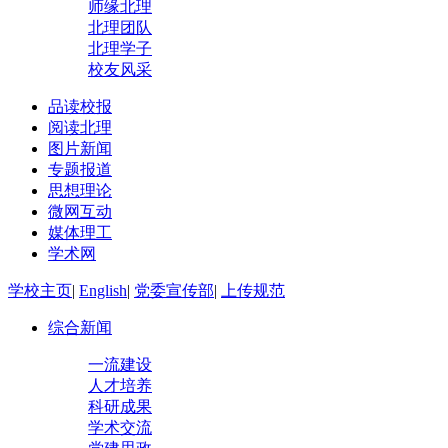
师缘北理
北理团队
北理学子
校友风采
品读校报
阅读北理
图片新闻
专题报道
思想理论
微网互动
媒体理工
学术网
学校主页
|
English
|
党委宣传部
|
上传规范
综合新闻
一流建设
人才培养
科研成果
学术交流