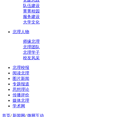
党建思政
队伍建设
菁菁校园
服务建设
大学文化
北理人物
师缘北理
北理团队
北理学子
校友风采
北理校报
阅读北理
图片新闻
专题报道
思想理论
传播评价
媒体北理
学术网
首页
/
新闻网
/
微网互动