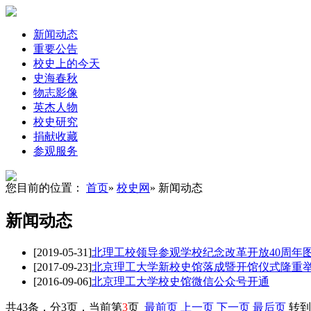
新闻动态
重要公告
校史上的今天
史海春秋
物志影像
英杰人物
校史研究
捐献收藏
参观服务
您目前的位置：
首页
»
校史网
» 新闻动态
新闻动态
[2019-05-31]
北理工校领导参观学校纪念改革开放40周年
[2017-09-23]
北京理工大学新校史馆落成暨开馆仪式隆重
[2016-09-06]
北京理工大学校史馆微信公众号开通
共43条，分3页，当前第
3
页
最前页
上一页
下一页
最后页
转到