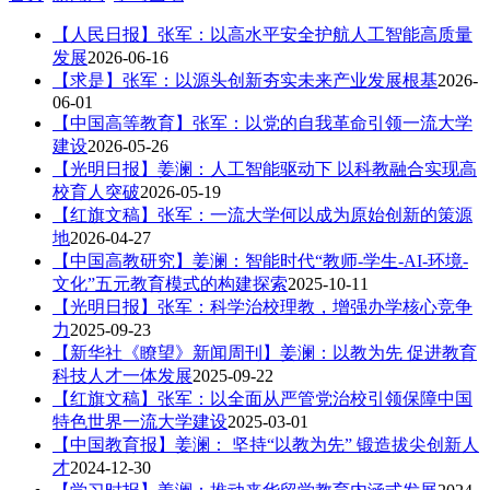
【人民日报】张军：以高水平安全护航人工智能高质量
发展
2026-06-16
【求是】张军：以源头创新夯实未来产业发展根基
2026-
06-01
【中国高等教育】张军：以党的自我革命引领一流大学
建设
2026-05-26
【光明日报】姜澜：人工智能驱动下 以科教融合实现高
校育人突破
2026-05-19
【红旗文稿】张军：一流大学何以成为原始创新的策源
地
2026-04-27
【中国高教研究】姜澜：智能时代“教师-学生-AI-环境-
文化”五元教育模式的构建探索
2025-10-11
【光明日报】张军：科学治校理教，增强办学核心竞争
力
2025-09-23
【新华社《瞭望》新闻周刊】姜澜：以教为先 促进教育
科技人才一体发展
2025-09-22
【红旗文稿】张军：以全面从严管党治校引领保障中国
特色世界一流大学建设
2025-03-01
【中国教育报】姜澜： 坚持“以教为先” 锻造拔尖创新人
才
2024-12-30