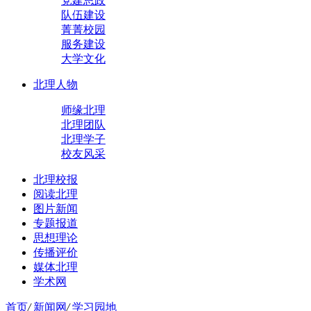
党建思政
队伍建设
菁菁校园
服务建设
大学文化
北理人物
师缘北理
北理团队
北理学子
校友风采
北理校报
阅读北理
图片新闻
专题报道
思想理论
传播评价
媒体北理
学术网
首页
/
新闻网
/
学习园地