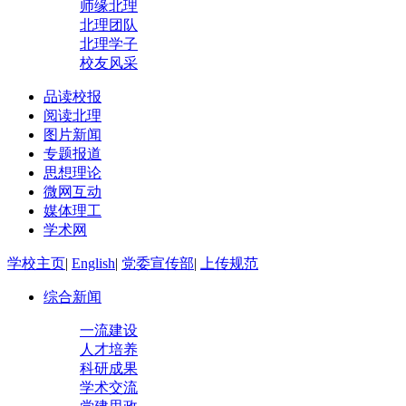
师缘北理
北理团队
北理学子
校友风采
品读校报
阅读北理
图片新闻
专题报道
思想理论
微网互动
媒体理工
学术网
学校主页
|
English
|
党委宣传部
|
上传规范
综合新闻
一流建设
人才培养
科研成果
学术交流