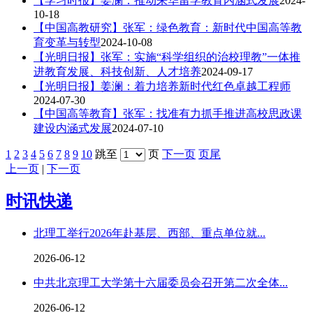
【学习时报】姜澜：推动来华留学教育内涵式发展
2024-
10-18
【中国高教研究】张军：绿色教育：新时代中国高等教
育变革与转型
2024-10-08
【光明日报】张军：实施“科学组织的治校理教”一体推
进教育发展、科技创新、人才培养
2024-09-17
【光明日报】姜澜：着力培养新时代红色卓越工程师
2024-07-30
【中国高等教育】张军：找准有力抓手推进高校思政课
建设内涵式发展
2024-07-10
1
2
3
4
5
6
7
8
9
10
跳至
页
下一页
页尾
上一页
|
下一页
时讯快递
北理工举行2026年赴基层、西部、重点单位就...
2026-06-12
中共北京理工大学第十六届委员会召开第二次全体...
2026-06-12