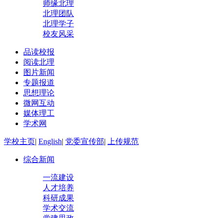
师缘北理
北理团队
北理学子
校友风采
品读校报
阅读北理
图片新闻
专题报道
思想理论
微网互动
媒体理工
学术网
学校主页
|
English
|
党委宣传部
|
上传规范
综合新闻
一流建设
人才培养
科研成果
学术交流