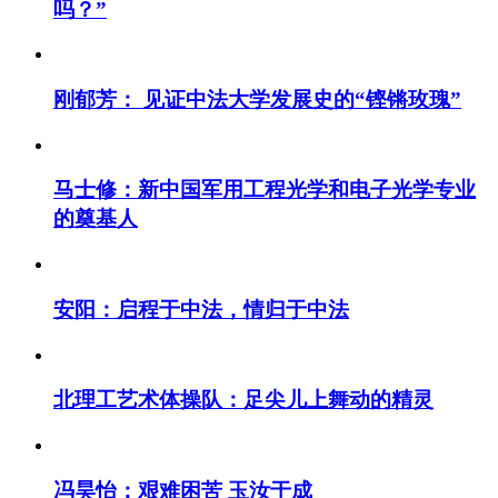
吗？”
刚郁芳： 见证中法大学发展史的“铿锵玫瑰”
马士修：新中国军用工程光学和电子光学专业
的奠基人
安阳：启程于中法，情归于中法
北理工艺术体操队：足尖儿上舞动的精灵
冯昊怡：艰难困苦 玉汝于成