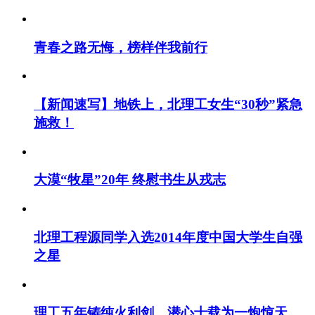
青春之路无悔，榜样伴我前行
【新闻速写】地铁上，北理工女生“30秒”紧急
施救！
大漠“牧星”20年 终慰书生从戎志
北理工程源同学入选2014年度中国大学生自强
之星
理工五年铸纯火利剑，潜心十载为一炮惊天