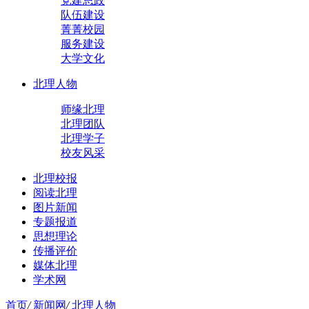
党建思政
队伍建设
菁菁校园
服务建设
大学文化
北理人物
师缘北理
北理团队
北理学子
校友风采
北理校报
阅读北理
图片新闻
专题报道
思想理论
传播评价
媒体北理
学术网
首页
/
新闻网
/
北理人物