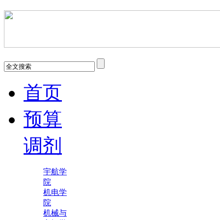
首页
预算
调剂
宇航学
院
机电学
院
机械与