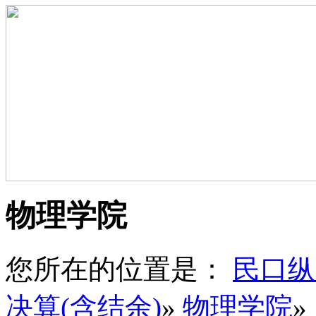
物理学院
您所在的位置是：
民口纵
决算(含结余)
»
物理学院
»