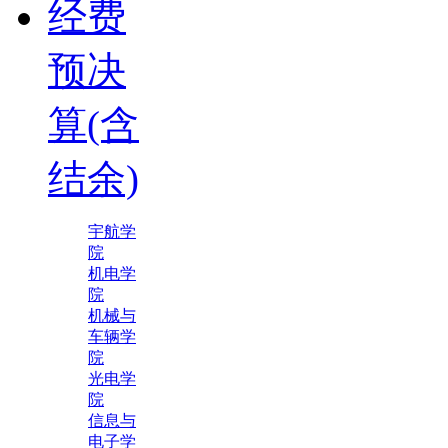
经费
预决
算(含
结余)
宇航学
院
机电学
院
机械与
车辆学
院
光电学
院
信息与
电子学