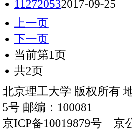
11272053
2017-09-25
上一页
下一页
当前第
1
页
共
2
页
北京理工大学 版权所有
5号 邮编：100081
京ICP备10019879号 京公