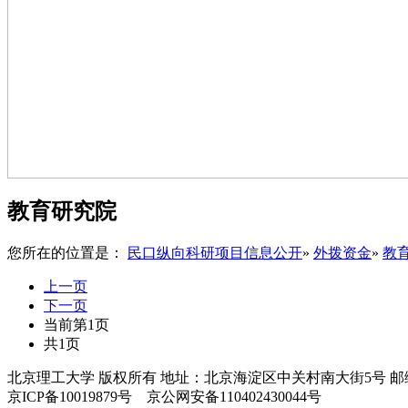
教育研究院
您所在的位置是：
民口纵向科研项目信息公开
»
外拨资金
»
教
上一页
下一页
当前第
1
页
共
1
页
北京理工大学 版权所有 地址：北京海淀区中关村南大街5号 邮编：
京ICP备10019879号 京公网安备110402430044号