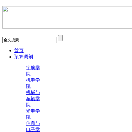
首页
预算调剂
宇航学
院
机电学
院
机械与
车辆学
院
光电学
院
信息与
电子学