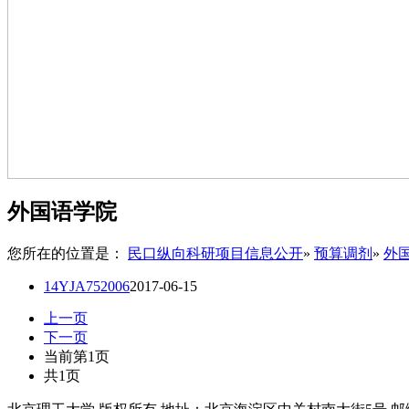
外国语学院
您所在的位置是：
民口纵向科研项目信息公开
»
预算调剂
»
外
14YJA752006
2017-06-15
上一页
下一页
当前第
1
页
共
1
页