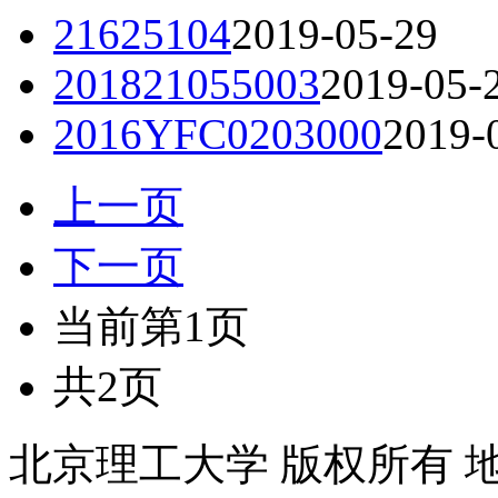
21625104
2019-05-29
201821055003
2019-05-
2016YFC0203000
2019-
上一页
下一页
当前第
1
页
共
2
页
北京理工大学 版权所有