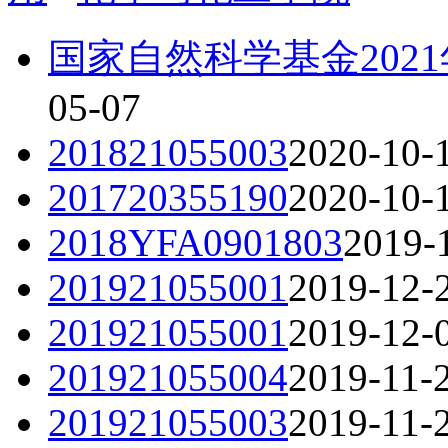
国家自然科学基金202
05-07
201821055003
2020-10-
201720355190
2020-10-
2018YFA0901803
2019-
201921055001
2019-12-
201921055001
2019-12-
201921055004
2019-11-
201921055003
2019-11-