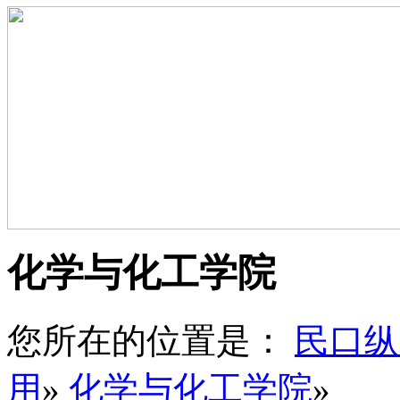
化学与化工学院
您所在的位置是：
民口纵
用
»
化学与化工学院
»