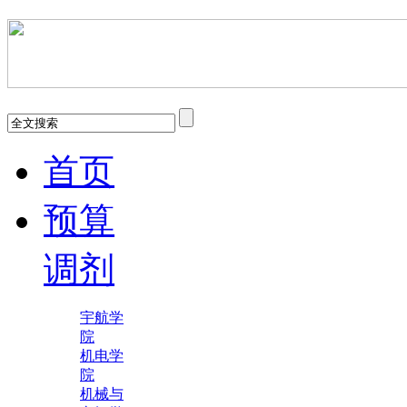
首页
预算
调剂
宇航学
院
机电学
院
机械与