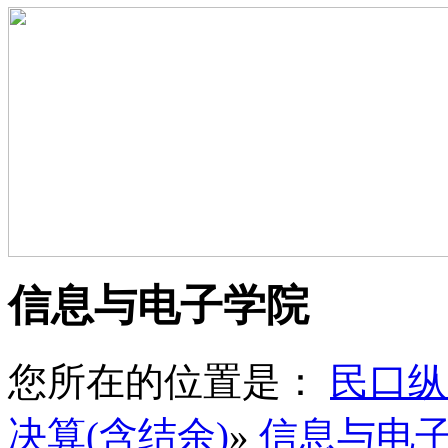
信息与电子学院
您所在的位置是：
民口纵
决算(含结余)
»
信息与电