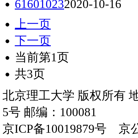
61601023
2020-10-16
上一页
下一页
当前第
1
页
共
3
页
北京理工大学 版权所有
5号 邮编：100081
京ICP备10019879号 京公