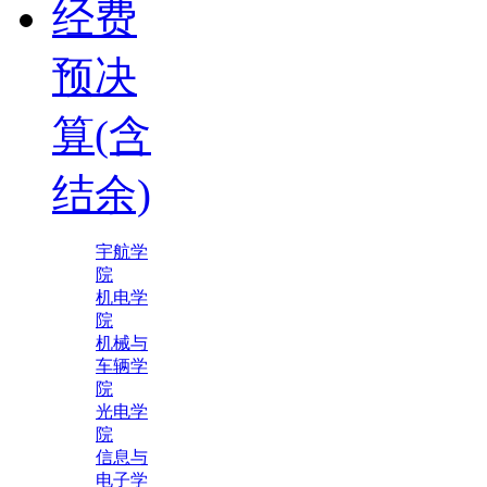
经费
预决
算(含
结余)
宇航学
院
机电学
院
机械与
车辆学
院
光电学
院
信息与
电子学