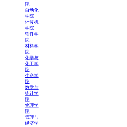
院
自动化
学院
计算机
学院
软件学
院
材料学
院
化学与
化工学
院
生命学
院
数学与
统计学
院
物理学
院
管理与
经济学