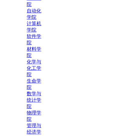
院
自动化
学院
计算机
学院
软件学
院
材料学
院
化学与
化工学
院
生命学
院
数学与
统计学
院
物理学
院
管理与
经济学