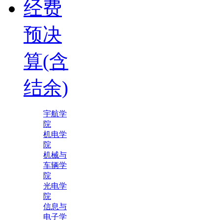
经费
预决
算(含
结余)
宇航学
院
机电学
院
机械与
车辆学
院
光电学
院
信息与
电子学