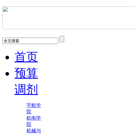
首页
预算
调剂
宇航学
院
机电学
院
机械与