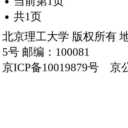
当前第
1
页
共
1
页
北京理工大学 版权所有
5号 邮编：100081
京ICP备10019879号 京公