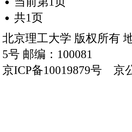
当前第
1
页
共
1
页
北京理工大学 版权所有
5号 邮编：100081
京ICP备10019879号 京公