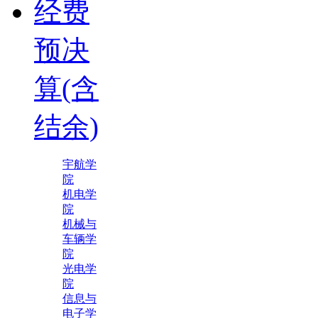
经费
预决
算(含
结余)
宇航学
院
机电学
院
机械与
车辆学
院
光电学
院
信息与
电子学