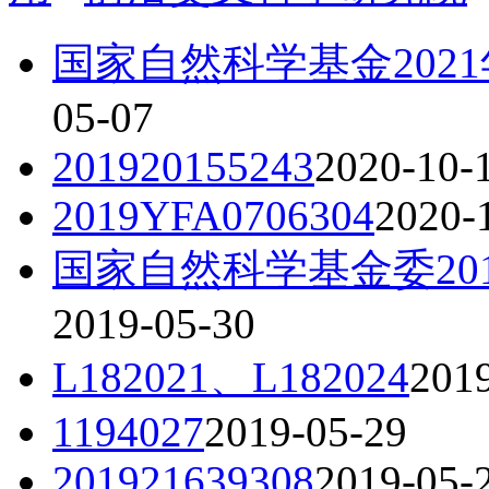
国家自然科学基金202
05-07
201920155243
2020-10-
2019YFA0706304
2020-
国家自然科学基金委20
2019-05-30
L182021、L182024
201
1194027
2019-05-29
201921639308
2019-05-