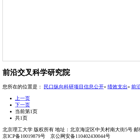
前沿交叉科学研究院
您所在的位置是：
民口纵向科研项目信息公开
»
绩效支出
»
前
上一页
下一页
当前第
1
页
共
1
页
北京理工大学 版权所有 地址：北京海淀区中关村南大街5号 邮编：
京ICP备10019879号 京公网安备110402430044号