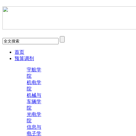
首页
预算调剂
宇航学
院
机电学
院
机械与
车辆学
院
光电学
院
信息与
电子学