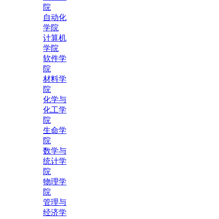
院
自动化
学院
计算机
学院
软件学
院
材料学
院
化学与
化工学
院
生命学
院
数学与
统计学
院
物理学
院
管理与
经济学