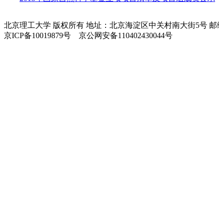
北京理工大学 版权所有 地址：北京海淀区中关村南大街5号 邮编：
京ICP备10019879号 京公网安备110402430044号